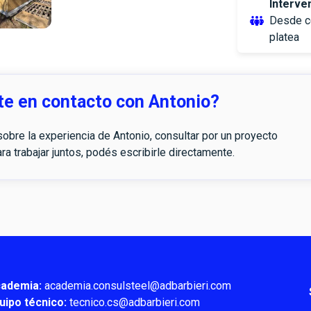
Interve
Desde ce
platea
te en contacto con Antonio?
obre la experiencia de Antonio, consultar por un proyecto
ra trabajar juntos, podés escribirle directamente.
ademia:
academia.consulsteel@adbarbieri.com
uipo técnico:
tecnico.cs@adbarbieri.com