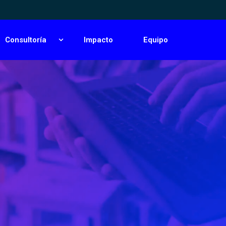
Etapabilidad en Steel Frame®
Consultoría
Impacto
Equipo
 submenu for Academia
Show submenu for Consultoría