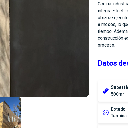
Cocina industr
integra Steel 
obra se ejecut
8 meses, lo qu
tiempo. Además,
construcción ex
proceso.
Datos de
Superfi
500m²
Estado
Termina